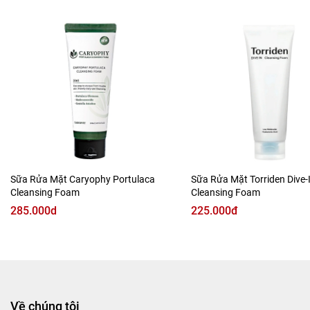
Ngoài ra, sữa rửa mặt còn hỗ trợ giảm các loại mụn, thâm,
nám, tàn nhang, không bắt nắng và không bị lên mụn.
Thích hợp cho mọi loại da, kể cả da nhạy cảm.
Sữa Rửa Mặt Caryophy Portulaca
Sữa Rửa Mặt Torriden Dive-
Cleansing Foam
Cleansing Foam
285.000d
225.000đ
Về chúng tôi