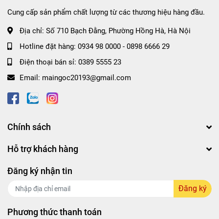
Cung cấp sản phẩm chất lượng từ các thương hiệu hàng đầu.
Địa chỉ:
Số 710 Bạch Đằng, Phường Hồng Hà, Hà Nội
Hotline đặt hàng:
0934 98 0000
-
0898 6666 29
Điện thoại bán sỉ:
0389 5555 23
Email:
maingoc20193@gmail.com
Phù hợp với:
Chính sách
✔️ Da hỗn hợp thiên khô hoặc da khô mất nước.
✔️ Da nhạy cảm cần tìm sữa rửa mặt lành tính.
Hỗ trợ khách hàng
Đăng ký nhận tin
Đăng ký
Phương thức thanh toán