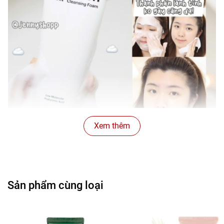
Xem thêm
Sản phẩm cùng loại
▪️ Vitamin B5 giúp phục hồi và bảo vệ lớp màng ngoài da,