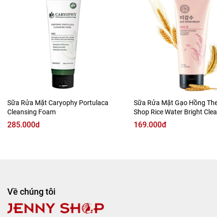
điều tiết tuyến dầu và đưa da trở về trạng thái cân bằng.
▪️ Kết cấu foaming đặc, dùng ít hao, tiết kiệm.
Sữa Rửa Mặt Caryophy Portulaca
Sữa Rửa Mặt Gạo Hồng The
Cleansing Foam
Shop Rice Water Bright Cle
Foam
285.000d
169.000đ
Về chúng tôi