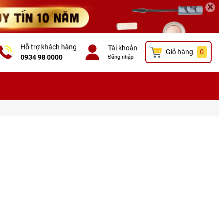
×
Hỗ trợ khách hàng
Tài khoản
Giỏ hàng
0
0934 98 0000
Đăng nhập