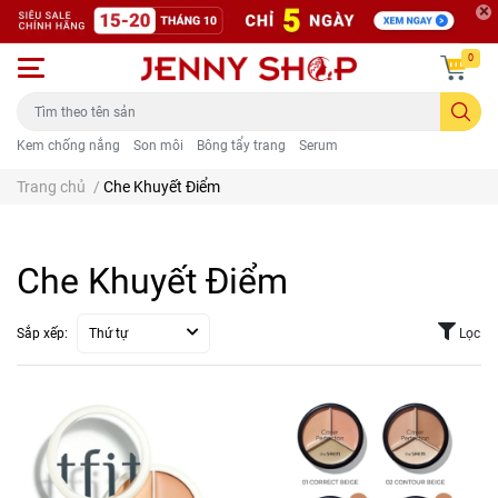
0
Kem chống nắng
Son môi
Bông tẩy trang
Serum
Trang chủ
/
Che Khuyết Điểm
Che Khuyết Điểm
Sắp xếp:
Thứ tự
Lọc