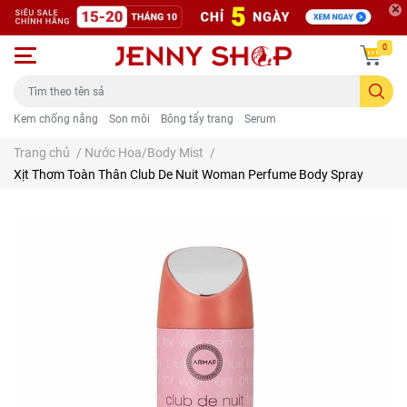
0
Kem chống nắng
Son môi
Bông tẩy trang
Serum
Trang chủ
/
Nước Hoa/Body Mist
/
Xịt Thơm Toàn Thân Club De Nuit Woman Perfume Body Spray