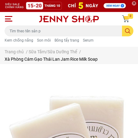
0
Kem chống nắng
Son môi
Bông tẩy trang
Serum
Trang chủ
/
Sữa Tắm/Sữa Dưỡng Thể
/
Xà Phòng Cám Gạo Thái Lan Jam Rice Milk Soap