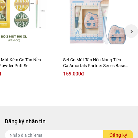
 Mút Kèm Cọ Tán Nền
Set Cọ Mút Tán Nền Nàng Tiên
Powder Puff Set
Cá Amortals Partner Series Base
Makeup CP Tool Box
đ
159.000đ
Đăng ký nhận tin
Đăng ký