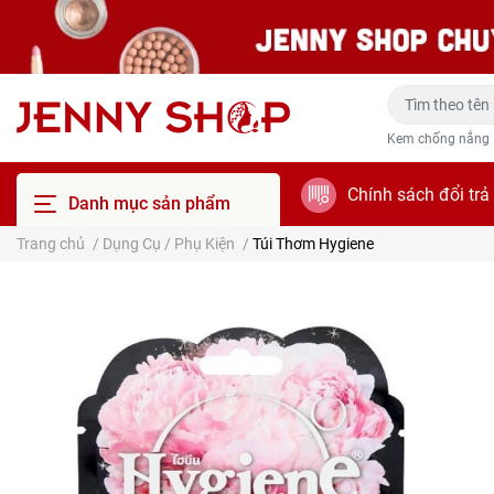
Kem chống nắng
Chính sách đổi trả
Danh mục sản phẩm
Trang chủ
/
Dụng Cụ / Phụ Kiện
/
Túi Thơm Hygiene