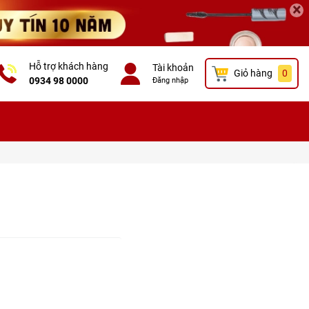
×
Hỗ trợ khách hàng
Tài khoản
Giỏ hàng
0
0934 98 0000
Đăng nhập