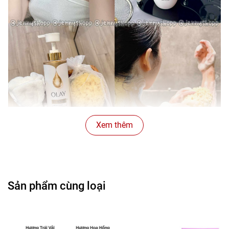
Xem thêm
Sản phẩm cùng loại
Công thức cải tiến với 60% tinh chất dưỡng da mặt và
Niacinamide (B3) tinh khiết giúp:
• Hỗ trợ dưỡng sáng và cấp ẩm tốt cho da
• Cải thiện độ đàn hồi, bề mặt da mềm mượt hơn