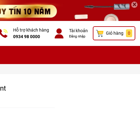
×
Hỗ trợ khách hàng
Tài khoản
Giỏ hàng
0
0934 98 0000
Đăng nhập
nt