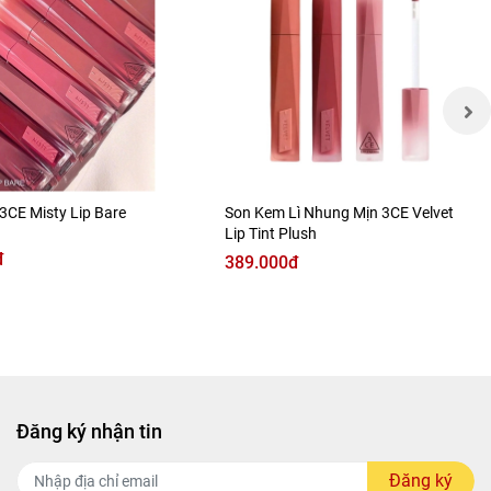
3CE Misty Lip Bare
Son Kem Lì Nhung Mịn 3CE Velvet
Lip Tint Plush
đ
389.000đ
Đăng ký nhận tin
Đăng ký