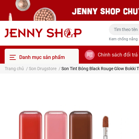
Kem chống nắng
Chính sách đổi trả
Danh mục sản phẩm
Trang chủ
/
Son Drugstore
/
Son Tint Bóng Black Rouge Glow Bokki T