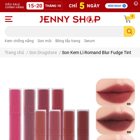
0
Kem chống nắng
Son môi
Bông tẩy trang
Serum
Trang chủ
/
Son Drugstore
/
Son Kem Lì Romand Blur Fudge Tint