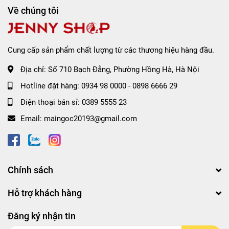
06 - #Mauvish:
Hồng lạnh trầm
Về chúng tôi
07 - #CoolRoseUp
: Hồng mận
08 - #CurrantJam:
Đỏ cổ điển
10 - #Fudge Red
: Đỏ hồng
Cung cấp sản phẩm chất lượng từ các thương hiệu hàng đầu.
12 - #Warming Up
: Nude cam
Địa chỉ:
Số 710 Bạch Đằng, Phường Hồng Hà, Hà Nội
Hotline đặt hàng:
0934 98 0000
-
0898 6666 29
15 - #Berry Fizz
: Hồng dâu
Điện thoại bán sỉ:
0389 5555 23
16 - #Burnt Orange
: Đỏ cam gạch
Email:
maingoc20193@gmail.com
17 - #Peach Down
: Cam đào (Vỏ Đen)
18 - #Bad Berry
: Hồng ánh tím (Vỏ Trắng)
Chính sách
Hỗ trợ khách hàng
Đăng ký nhận tin