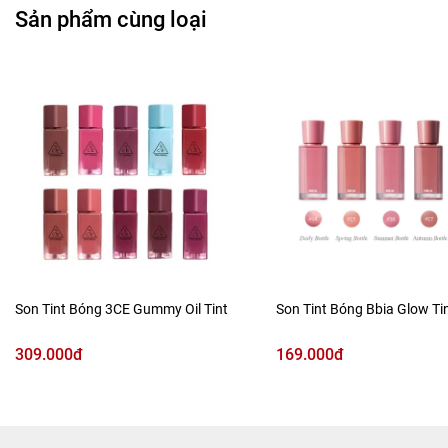
Sản phẩm cùng loại
Prime fit effect với công dụng 2 trong 1: Primer + Fixer.
Không những son bám mịn màng không lộ vân môi mà
còn tạo được lớp finish siêu lỳ sau khi thoa. Velvet
Smudging giúp dễ dàng di chuyển đường cọ trên môi mà
không gây tình trạng vón cục.
Son Tint Bóng 3CE Gummy Oil Tint
Son Tint Bóng Bbia Glow Ti
309.000đ
169.000đ