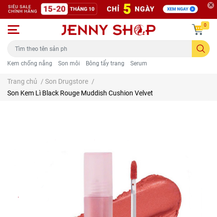
0
Kem chống nắng
Son môi
Bông tẩy trang
Serum
Trang chủ
/
Son Drugstore
/
Son Kem Lì Black Rouge Muddish Cushion Velvet