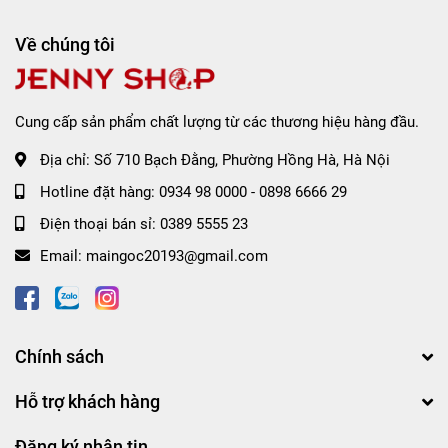
Về chúng tôi
Cung cấp sản phẩm chất lượng từ các thương hiệu hàng đầu.
Địa chỉ:
Số 710 Bạch Đằng, Phường Hồng Hà, Hà Nội
Hotline đặt hàng:
0934 98 0000
-
0898 6666 29
Điện thoại bán sỉ:
0389 5555 23
Email:
maingoc20193@gmail.com
Chính sách
Hương thơm latte hạt dẻ ngọt ngào và dễ chịu.
Hỗ trợ khách hàng
Bảng màu với 6 tone để lựa chọn:
MV01 - #Peach Pudding
: Sắc cam đào xinh xắn
Đăng ký nhận tin