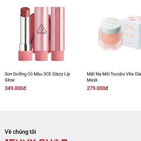
hợp với nhiều màu môi. Cả bên ngoài hay bên trong môi
em nì cũng giữ ẩm mạnh mẽ, cải thiện tế bào chết mang
lại đôi môi mịn màng, ẩm mượt từ sâu bên trong.
Son Dưỡng Có Màu 3CE Glazy Lip
Mặt Nạ Môi Tocobo Vita Gla
Glow
Mask
349.000đ
279.000đ
Về chúng tôi