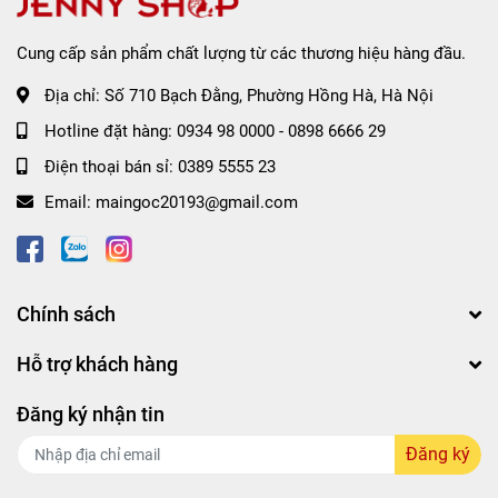
Cung cấp sản phẩm chất lượng từ các thương hiệu hàng đầu.
Địa chỉ:
Số 710 Bạch Đằng, Phường Hồng Hà, Hà Nội
Hotline đặt hàng:
0934 98 0000
-
0898 6666 29
Điện thoại bán sỉ:
0389 5555 23
Email:
maingoc20193@gmail.com
Bảng màu đa dạng để lựa chọn:
Chính sách
#01 Shine Mustcat Jam
: hồng nude
#02 Soda Jam
: trong suốt có nhũ bóng
Hỗ trợ khách hàng
#03 Peach Jam
: hồng đào
#04 Grapefriut Jam
: đỏ cam đào
Đăng ký nhận tin
#05 Watermelon Jam
: đỏ dưa hấu
#06 Cherry Jam
: đỏ anh đào
Đăng ký
#07 Fig Jam
: đỏ hồng