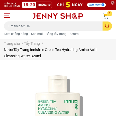
0
Kem chống nắng
Son môi
Bông tẩy trang
Serum
Trang chủ
/
Tẩy Trang
/
Nước Tẩy Trang Innisfree Green Tea Hydrating Amino Acid
Cleansing Water 320ml