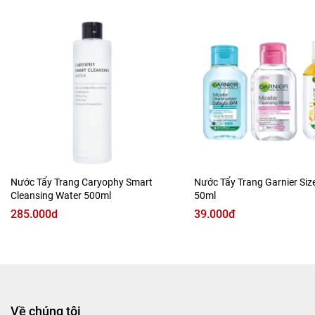
Giúp tẩy sang các lớp makeup lâu trôi, bụi bẩn, dầu thừa
nằm sâu trong lỗ chân lông mà không làm da khô rát.
Nước Tẩy Trang Caryophy Smart
Nước Tẩy Trang Garnier Siz
Cleansing Water 500ml
50ml
285.000d
39.000đ
Về chúng tôi