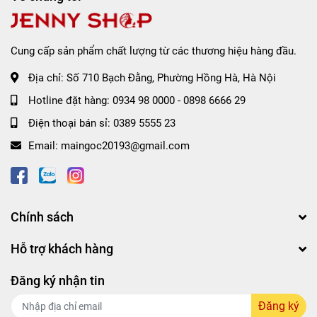
Cung cấp sản phẩm chất lượng từ các thương hiệu hàng đầu.
Địa chỉ:
Số 710 Bạch Đằng, Phường Hồng Hà, Hà Nội
Hotline đặt hàng:
0934 98 0000
-
0898 6666 29
Hơn nữa vì độ lành tính của em nó nên có thể tẩy trang
Điện thoại bán sỉ:
0389 5555 23
cho cả vùng mắt môi.
Email:
maingoc20193@gmail.com
Chính sách
Hỗ trợ khách hàng
Đăng ký nhận tin
Đăng ký