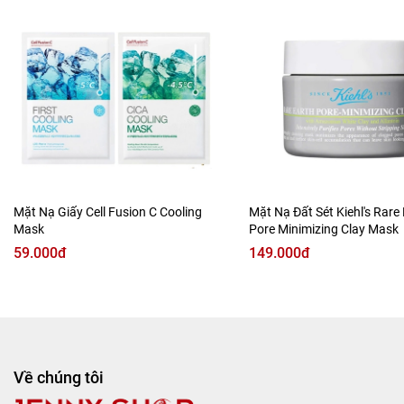
Sản phẩm có chứa chiết xuất từ thân cây Agave
Americana và 3 loại collagen, chống lão hoá, làm mờ nếp
nhăn, cải thiện độ đàn hồi và giữ nước cho da, hạn chế
tình trạng mất nước trong lúc ngủ. Sau khi ngủ dậy, chỉ cần
lột nhẹ nhàng, làn da căng mướt như vừa chăm sóc tại
spa.
Mặt Nạ Giấy Cell Fusion C Cooling
Mặt Nạ Đất Sét Kiehl's Rare
Mask
Pore Minimizing Clay Mask
59.000đ
149.000đ
Về chúng tôi