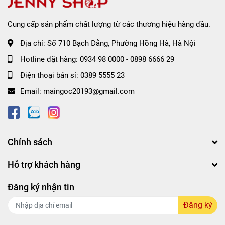
Cung cấp sản phẩm chất lượng từ các thương hiệu hàng đầu.
Địa chỉ:
Số 710 Bạch Đằng, Phường Hồng Hà, Hà Nội
Hotline đặt hàng:
0934 98 0000
-
0898 6666 29
Điện thoại bán sỉ:
0389 5555 23
Email:
maingoc20193@gmail.com
Chính sách
Hỗ trợ khách hàng
Kết cấu lỏng nhẹ, trong suốt của mặt nạ ngủ khi đắp lên
mặt không gây cảm giác khó chịu, không dính lên gối. Quá
Đăng ký nhận tin
trình lột đi lớp màng cũng nhẹ nhàng, không tạo tác động
mạnh lên bề mặt da.
Đăng ký
Phù hợp với mọi loại da.