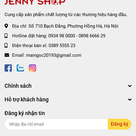
Cung cấp sản phẩm chất lượng từ các thương hiệu hàng đầu.
Địa chỉ:
Số 710 Bạch Đằng, Phường Hồng Hà, Hà Nội
Hotline đặt hàng:
0934 98 0000
-
0898 6666 29
Điện thoại bán sỉ:
0389 5555 23
Email:
maingoc20193@gmail.com
Chính sách
Hỗ trợ khách hàng
Đối với những bạn có mụn dưới da thì cách điều trị duy
Đăng ký nhận tin
nhất là phải đẩy hết mụn lên rồi trị dứt điểm. Nếu dùng sản
phẩm này để trị liệu thì đắp mặt nạ 3 lần/tuần sẽ tẩy mụn
Đăng ký
đầu đen, trồi mụn dưới da lên. Nếu mụn dưới da nhiều thì