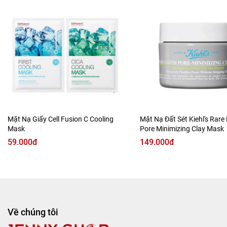
Sản phẩm giúp nhẹ nhàng hút đi dầu thừa, bụi bẩn, giúp
làm thông thoáng lỗ chân lông và đồng thời cũng giúp làm
thu nhỏ lỗ chân lông đáng kể.
Mặt Nạ Giấy Cell Fusion C Cooling
Mặt Nạ Đất Sét Kiehl's Rare
Mask
Pore Minimizing Clay Mask
59.000đ
149.000đ
Về chúng tôi