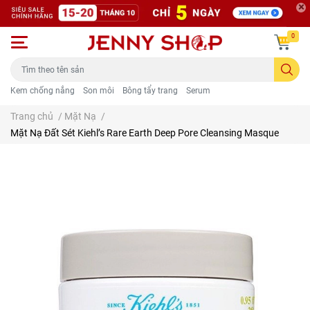
0
Kem chống nắng
Son môi
Bông tẩy trang
Serum
Trang chủ
/
Mặt Nạ
/
Mặt Nạ Đất Sét Kiehl’s Rare Earth Deep Pore Cleansing Masque