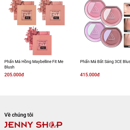
màng, bền màu suốt cả ngày.
Chấm nhẹ cushion lên gò má, sau đó dùng tay hoặc mút
tán đều theo chiều hướng lên. Có thể thêm một lớp để tăng
độ rạng rỡ.
Phấn Má Hồng Maybelline Fit Me
Phấn Má Bắt Sáng 3CE Blus
Blush
205.000đ
415.000đ
Về chúng tôi