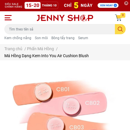
0
Kem chống nắng
Son môi
Bông tẩy trang
Serum
Trang chủ
/
Phấn Má Hồng
/
Má Hồng Dạng Kem Into You Air Cushion Blush