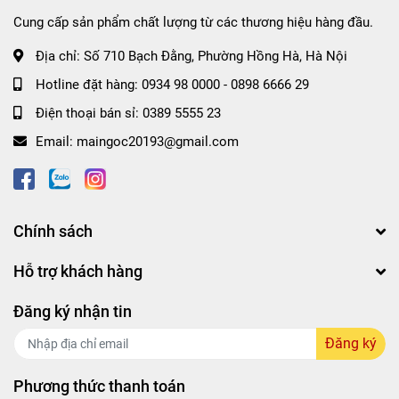
Cung cấp sản phẩm chất lượng từ các thương hiệu hàng đầu.
Địa chỉ:
Số 710 Bạch Đằng, Phường Hồng Hà, Hà Nội
Hotline đặt hàng:
0934 98 0000
-
0898 6666 29
Điện thoại bán sỉ:
0389 5555 23
Email:
maingoc20193@gmail.com
Chính sách
Jenny về sẵn 5 màu :
Hỗ trợ khách hàng
#CB01
: Cam nude
#CB02
: Hồng nude
Đăng ký nhận tin
#CB03
: Cam san hô
Đăng ký
#CB04
: Hồng baby
#CB05
: Hồng lạnh
Phương thức thanh toán