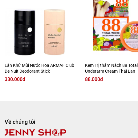
Sản phẩm giúp khử mùi tuyệt đối và ngăn ngừa tiết mồ
hôi ngay từ lần sử dụng đầu tiên cho vùng nách, chân, tay.
Ngoài ra, lăn khử mùi còn giúp trị thâm vùng nách, giúp
bạn tự tin với vùng nách trắng mịn.
Lăn Khử Mùi Nước Hoa ARMAF Club
Kem Trị thâm Nách 88 Tota
De Nuit Deodorant Stick
Underarm Cream Thái Lan
330.000đ
88.000đ
Về chúng tôi