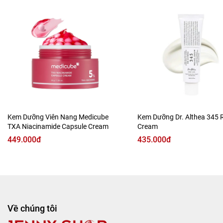
Kem dưỡng còn cấp ẩm và cải thiện lại cấu trúc da trong
đêm, giúp phục hồi da, đồng thời giảm đi các dấu hiệu lão
hóa hiệu quả.
Bên cạnh đó, em ý còn chứa thành phần chiết xuất từ trái
Marula không chỉ cung cấp độ ẩm kịp thời mà còn giúp
duy trì độ ẩm lâu dài cho da, xoa dịu cho làn da nhạy cảm,
chống oy hoá, cải thiện nếp nhăn.
Kem Dưỡng Viên Nang Medicube
Kem Dưỡng Dr. Althea 345 R
TXA Niacinamide Capsule Cream
Cream
449.000đ
435.000đ
Về chúng tôi