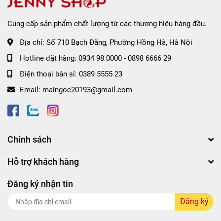
Cung cấp sản phẩm chất lượng từ các thương hiệu hàng đầu.
Địa chỉ:
Số 710 Bạch Đằng, Phường Hồng Hà, Hà Nội
Hotline đặt hàng:
0934 98 0000
-
0898 6666 29
Điện thoại bán sỉ:
0389 5555 23
Email:
maingoc20193@gmail.com
Chính sách
Sử dụng đều đặn mỗi tối để cảm nhận được làn da căng
bóng, trắng sáng nhé các nàng ơi.
Hỗ trợ khách hàng
Đăng ký nhận tin
Đăng ký