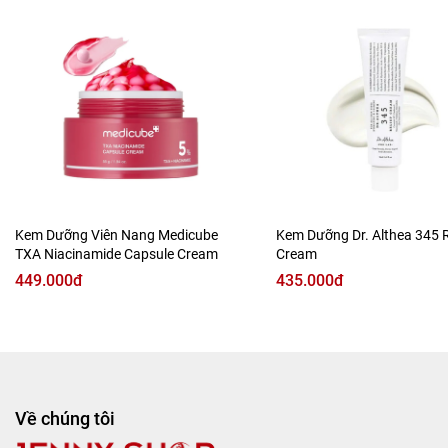
* Ngăn ngừa các loại mụn.
* Không chứa hương liệu, phẩm màu và các chất gây kích
ứng da.
Dùng cho cả mẹ và bé.
Kem Dưỡng Viên Nang Medicube
Kem Dưỡng Dr. Althea 345 R
TXA Niacinamide Capsule Cream
Cream
449.000đ
435.000đ
Về chúng tôi