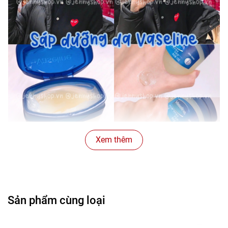
Xem thêm
* Làn da khô của bạn sẽ mềm mịn hẳn nếu sử dụng
Vaseline 100% Pure Petroleum Jelly original thường xuyên.
Sản phẩm cùng loại
* Cung cấp chất dinh dưỡng, mang lại cho bạn làn da mềm
mại.