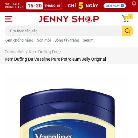
0
Kem chống nắng
Son môi
Bông tẩy trang
Serum
Trang chủ
/
Kem Dưỡng Da
/
Kem Dưỡng Da Vaseline Pure Petroleum Jelly Original