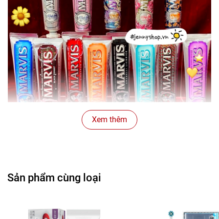
Xem thêm
Sản phẩm cùng loại
Làm sạch khoang miệng, giúp răng trắng dần lên từng
ngày, không làm tổn thương nướu và lợi, còn làm răng
thêm chắc khoẻ, hơi thở luôn thơm mát.