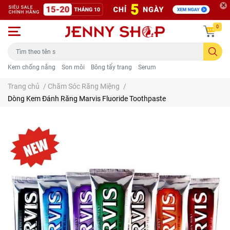
0
Kem chống nắng
Son môi
Bông tẩy trang
Serum
Trang chủ
/
Chăm Sóc Răng Miệng
/
Dòng Kem Đánh Răng Marvis Fluoride Toothpaste