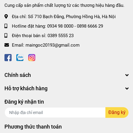
Cung cấp sản phẩm chất lượng từ các thương hiệu hàng đầu.
Địa chỉ:
Số 710 Bạch Đằng, Phường Hồng Hà, Hà Nội
Hotline đặt hàng:
0934 98 0000
-
0898 6666 29
Điện thoại bán sỉ:
0389 5555 23
Email:
maingoc20193@gmail.com
Marvis làm sạch mảng bám tích tụ lâu ngày, răng sáng lên
dần. Marvis chả chảnh choẹ gì mà tự nhận mình là đứng ở
Chính sách
đỉnh cao, cả thể giới phải thán phục ý chứ. Dùng rồi mới
thấy đắt xắt ra miếng, đánh xong miệng thơm tho mùi
Hỗ trợ khách hàng
thảo dược, không phải kiểu mùi
cô
ng nghiệp nhé mọi
người.
Đăng ký nhận tin
Đăng ký
Phương thức thanh toán