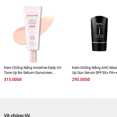
Kiềm dầu, giữ lớp nền mịn lì: Kết cấu nhẹ, thẩm thấu nhanh
giúp kiểm soát dầu thừa hiệu quả mà vẫn duy trì độ ẩm tự
nhiên của da.
Kem Chống Nắng Innisfree Daily UV
Kem Chống Nắng AHC Mast
Tone Up No Sebum Sunscreen
Up Sun Serum SPF50+ PA+
SPF50+ PA++++
315.000đ
295.000đ
Về chúng tôi