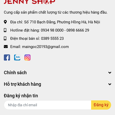
Cung cấp sản phẩm chất lượng từ các thương hiệu hàng đầu.
Phù hợp cho da khô, da thường, da có thâm nám, tàn
nhang.
Địa chỉ:
Số 710 Bạch Đằng, Phường Hồng Hà, Hà Nội
Hotline đặt hàng:
0934 98 0000
-
0898 6666 29
Điện thoại bán sỉ:
0389 5555 23
Email:
maingoc20193@gmail.com
Chính sách
Hỗ trợ khách hàng
Đăng ký nhận tin
Đăng ký