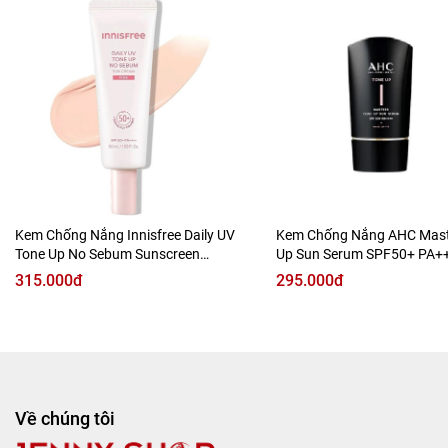
Công dụng:
- Bảo vệ da khỏi ánh sáng xanh, bảo vệ quang phổ rộng:
Kem Chống Nắng Innisfree Daily UV
Kem Chống Nắng AHC Mast
SPF50, PA++++.
Tone Up No Sebum Sunscreen
Up Sun Serum SPF50+ PA+
- Giảm tổn thương do nắng.
SPF50+ PA++++
315.000đ
295.000đ
- Chống oxy hóa và giảm vết sạm.
- Làm đều màu da.
- Chống ô nhiễm và khử sắc tố.
Về chúng tôi