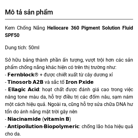
Mô tả sản phẩm
Kem Chống Nắng
Heliocare 360 Pigment Solution Fluid
SPF50
Dung tích: 50ml
Sở hữu bảng thành phần ấn tượng, vượt trội hơn các sản
phẩm chống nắng khác hiện có trên thị trường như:
- 𝗙𝗲𝗿𝗻𝗯𝗹𝗼𝗰𝗸® + được chiết xuất từ cây dương xỉ
- 𝗧𝗶𝗻𝗼𝘀𝗼𝗿𝗯 𝗔𝟮𝗕 và sắc tố 𝗜𝗿𝗼𝗻 𝗣𝘅𝗶𝗱𝗲
- 𝗘𝗹𝗹𝗮𝗴𝗶𝗰 𝗔𝗰𝗶𝗱: hoạt chất được đánh giá cao trong việc
nâng tone màu da, hỗ trợ điều trị các đốm nâu, sạm nám
một cách hiệu quả. Ngoài ra, cũng hỗ trợ sửa chữa DNA hư
tổn do ánh nắng mặt trời gây nên
- 𝗡𝗶𝗮𝗰𝗶𝗻𝗮𝗺𝗶𝗱𝗲 (𝘃𝗶𝘁𝗮𝗺𝗶𝗻 𝗕)
- 𝗔𝗻𝘁𝗶𝗽𝗼𝗹𝗹𝘂𝘁𝗶𝗼𝗻-𝗕𝗶𝗼𝗽𝗼𝗹𝘆𝗺𝗲𝗿𝗶𝗰: chống lão hóa hiệu quả
cho da.