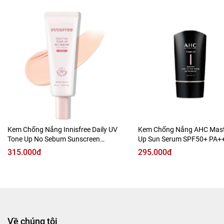
Màng lọc vật lý lai hoá học với chỉ số 𝐏𝐀 𝟏𝟗.𝟕 và 𝐒𝐏𝐅 𝟓𝟕.𝟑.
Kem Chống Nắng Innisfree Daily UV
Kem Chống Nắng AHC Mast
Tone Up No Sebum Sunscreen
Up Sun Serum SPF50+ PA+
SPF50+ PA++++
315.000đ
295.000đ
Về chúng tôi