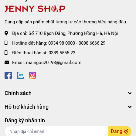
Cung cấp sản phẩm chất lượng từ các thương hiệu hàng đầu.
Địa chỉ:
Số 710 Bạch Đằng, Phường Hồng Hà, Hà Nội
Hotline đặt hàng:
0934 98 0000
-
0898 6666 29
Điện thoại bán sỉ:
0389 5555 23
Email:
maingoc20193@gmail.com
Ưu điểm:
▪️ Nâng tone trắng hồng tự nhiên, không vệt trắng
Chính sách
▪️ Cấp ẩm căng bóng (Kết quả cấp ẩm của em này đã được
kiểm nghiệm lên đến 30h)
Hỗ trợ khách hàng
▪️ Texture dạng cream hồng nhạt, dễ tán, không bết rít
▪️ Ngoài ra em này còn có khả năng chống mồ hôi nên
Đăng ký nhận tin
thích hợp đối với cả thời tiết nắng nóng 💯
▪️ Công thức chứa 𝐏𝐚𝐧𝐭𝐡𝐞𝐧𝐨𝐥, 𝐂𝐞𝐧𝐭𝐞𝐥𝐥𝐚 𝐀𝐬𝐢𝐚𝐭𝐢𝐜𝐚, 𝐥𝐨̂ 𝐡𝐨̣̂𝐢,
Đăng ký