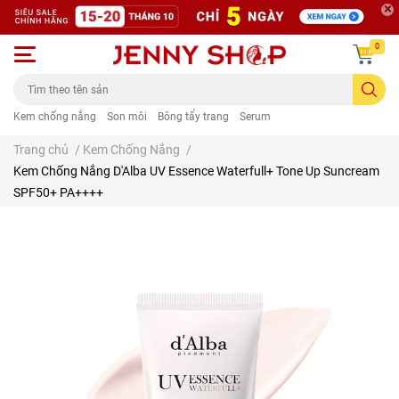
0
Kem chống nắng
Son môi
Bông tẩy trang
Serum
Trang chủ
/
Kem Chống Nắng
/
Kem Chống Nắng D'Alba UV Essence Waterfull+ Tone Up Suncream
SPF50+ PA++++