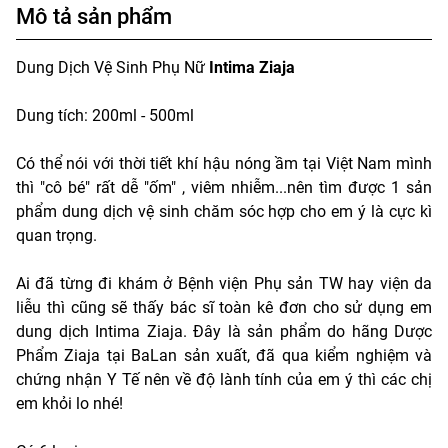
Mô tả sản phẩm
Dung Dịch Vệ Sinh Phụ Nữ
Intima Ziaja
Dung tích: 200ml - 500ml
Có thể nói với thời tiết khí hậu nóng ầm tại Việt Nam mình
thì "cô bé" rất dễ "ốm" , viêm nhiễm...nên tìm được 1 sản
phẩm dung dịch vệ sinh chăm sóc hợp cho em ý là cực kì
quan trọng.
Ai đã từng đi khám ở Bệnh viện Phụ sản TW hay viện da
liễu thì cũng sẽ thấy bác sĩ toàn kê đơn cho sử dụng em
dung dịch Intima Ziaja. Đây là sản phẩm do hãng Dược
Phẩm Ziaja tại BaLan sản xuất, đã qua kiểm nghiệm và
chứng nhận Y Tế nên về độ lành tính của em ý thì các chị
em khỏi lo nhé!