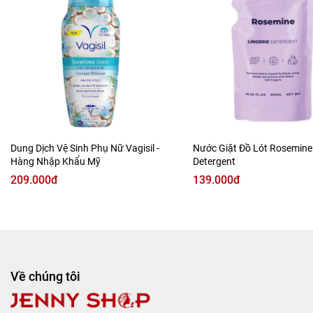
🧡 Màu Cam:
bổ sung Axit Ascorbic giúp chống viêm, giảm
thiểu tối đa nguy cơ bị viêm, nhiễm khuẩn.
Dung Dịch Vệ Sinh Phụ Nữ Vagisil -
Nước Giặt Đồ Lót Rosemine 
Hàng Nhập Khẩu Mỹ
Detergent
209.000đ
139.000đ
💧 Màu Xanh da trời:
bổ sung Axit Lactobionic dành cho
các nàng bị viêm vừa tới nặng.
Về chúng tôi