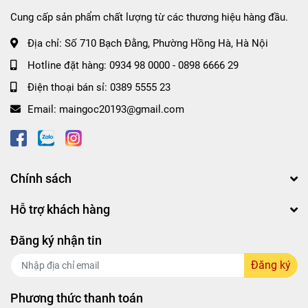
Cung cấp sản phẩm chất lượng từ các thương hiệu hàng đầu.
🌊
Màu xanh dương đậm
: cấp ẩm, chống khô, chống
Địa chỉ:
Số 710 Bạch Đằng, Phường Hồng Hà, Hà Nội
viêm.
Hotline đặt hàng:
0934 98 0000
-
0898 6666 29
Điện thoại bán sỉ:
0389 5555 23
Email:
maingoc20193@gmail.com
💧 Xanh dương dạng gel (hoa lan chuông)
: nhẹ dịu, thích
hợp cho việc vệ sinh sạch sẽ vùng kín chị em hàng ngày.
Chính sách
Hỗ trợ khách hàng
Đăng ký nhận tin
Đăng ký
🌱 Xanh lá dạng gel (cúc la mã)
: mùi hương dễ chịu cùng
tác dụng giảm viêm nhiễm, rất thích hợp cho những chị em
Phương thức thanh toán
đang mắc các vấn đề về phụ khoa.