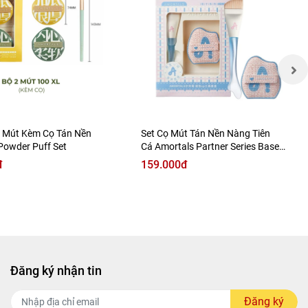
 Mút Kèm Cọ Tán Nền
Set Cọ Mút Tán Nền Nàng Tiên
Powder Puff Set
Cá Amortals Partner Series Base
Makeup CP Tool Box
đ
159.000đ
Đăng ký nhận tin
Đăng ký