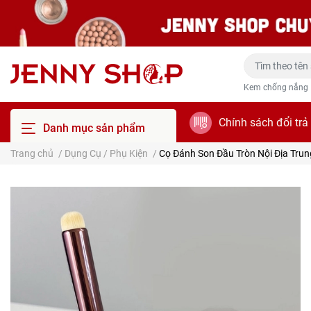
Kem chống nắng
Chính sách đổi trả
Danh mục sản phẩm
Trang chủ
/
Dụng Cụ / Phụ Kiện
/
Cọ Đánh Son Đầu Tròn Nội Địa Trun