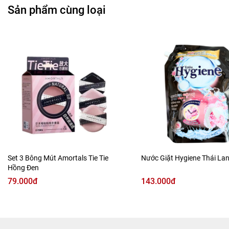
Sản phẩm cùng loại
* Một mặt được dùng để lấy lớp trang, bụi bẩn được dễ
dàng.
* Mặt còn lại được dùng để làm sạch nhẹ nhàng sau khi
lớp trang điểm và bụi bẩn đã được lấy đi.
Set 3 Bông Mút Amortals Tie Tie
Nước Giặt Hygiene Thái La
Hồng Đen
79.000đ
143.000đ