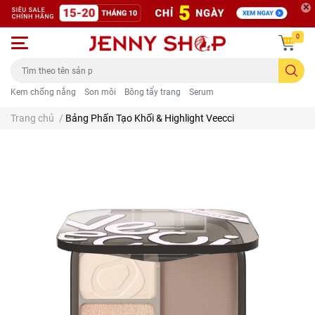
0
Kem chống nắng
Son môi
Bông tẩy trang
Serum
Trang chủ
/
Bảng Phấn Tạo Khối & Highlight Veecci