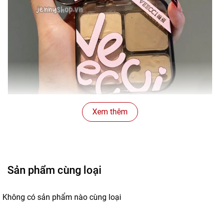
Xem thêm
Sản phẩm tạo khối khuôn mặt thon gọn + tạo khối tạo
đường mũi thanh thoát, mũi cao.
Sản phẩm cùng loại
Highlight mịn lì, bám da tốt.
Không có sản phẩm nào cùng loại