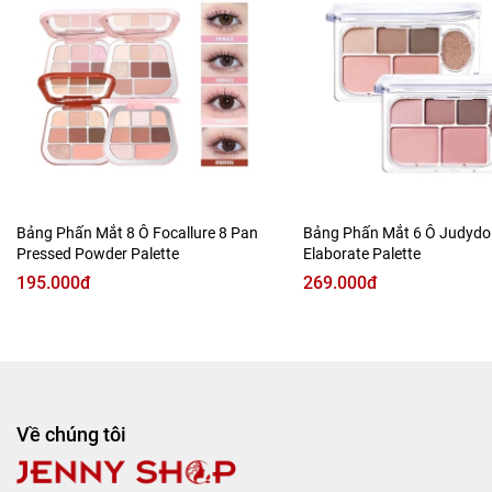
🎀 06 (Vỏ Hồng)
: Chính là chân ái cho hội “nghiện” sự ngọt
ngào. Tông màu chủ đạo là Hồng Ấm kết hợp Đào Sữa
Hạnh Nhân, cực kỳ phù hợp để đi học hay đi làm hàng
ngày.
Bảng Phấn Mắt 8 Ô Focallure 8 Pan
Bảng Phấn Mắt 6 Ô Judydol
Pressed Powder Palette
Elaborate Palette
195.000đ
269.000đ
Về chúng tôi