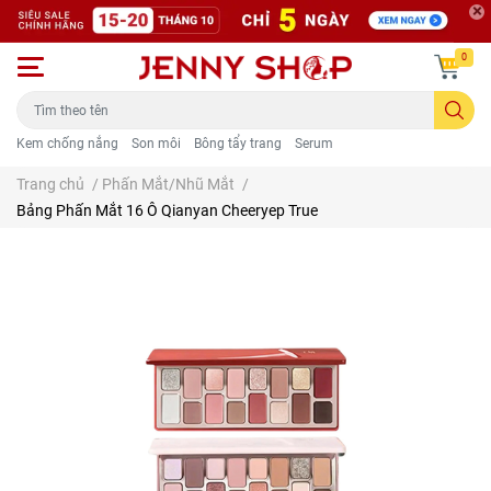
0
Kem chống nắng
Son môi
Bông tẩy trang
Serum
Trang chủ
/
Phấn Mắt/Nhũ Mắt
/
Bảng Phấn Mắt 16 Ô Qianyan Cheeryep True