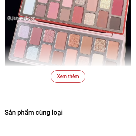
Xem thêm
Sản phẩm cùng loại
Jenny về sắn màu 06 vs 12, nhìn bề ngoài thì tưởng giống
nhau, nhưng lên da mỗi bảng lại mang một “vibe” hoàn
toàn riêng biệt: